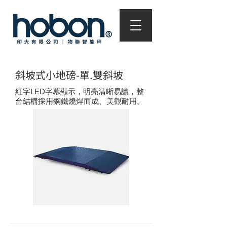
斜坡式小地磅-單.雙斜坡
紅字LED字幕顯示，明亮清晰易讀，整
台結構採用鋼鐵燒焊而成、美觀耐用。