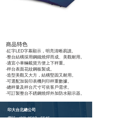
商品特色
‧紅字LED字幕顯示，明亮清晰易讀。
‧整台結構採用鋼鐵燒焊而成、美觀耐用。
‧適宜小車輛載貨方便上下秤重。
‧秤台表面花紋鋼板製成。
‧造型美觀又大方，結構堅固又耐用。
‧可選配加裝印表機列印秤重數據。
‧總秤量及秤台尺寸可依客戶需求。
‧可訂製整台不銹鋼燒焊外加防水顯示器。
印大台北總公司
電話 :
(02) 2507 - 5545
傳真 :
(02) 2506 - 8770