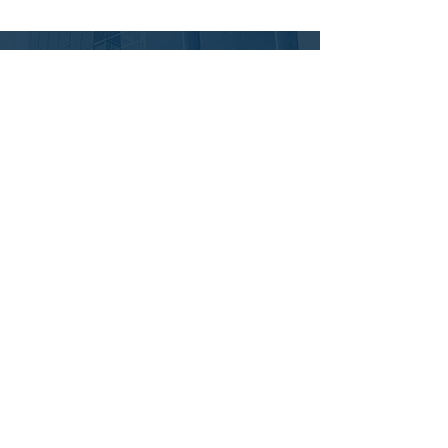
印大台北總公司
電話 :
(02) 2507 - 5545
傳真 :
(02) 2506 - 8770
​地址 : 104
台北市中山區建國北路3段91號
時間 : 周一至周五 AM09:00〜PM18:00
oscar8223@gmail.com
印大台中分公司
電話 :
(04)2371-5076
傳真 :
(04)2371-5058
​地址 : 412 台中市大里區至善路195號