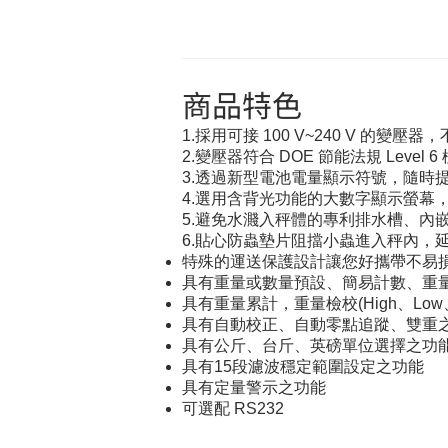
商品特色
1.採用可接 100 V~240 V 的變
2.變壓器符合 DOE 節能法規 Leve
3.透過新型電池電量顯示符號，隨時
4.選用含背光功能的大數字顯示螢幕
5.避免水濺入秤體的專利排水槽、內
6.貼心防蟲墊片阻擋小蟲進入秤內，
特殊的運送保護設計讓您好攜帶不易
具有重量或數量預設、簡易計數、重
具有重量累計，重量檢校(High、Lo
具有自動校正、自動零點追蹤、雙重
具有公斤、台斤、英磅單位選擇之功
具有15段濾波穩定範圍設定之功能
具有定量警示之功能
可選配 RS232