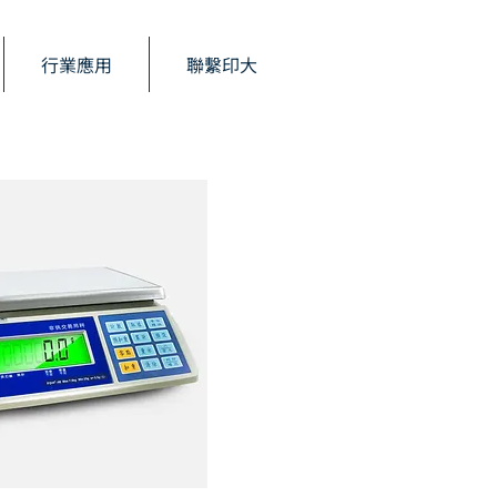
行業應用
聯繫印大