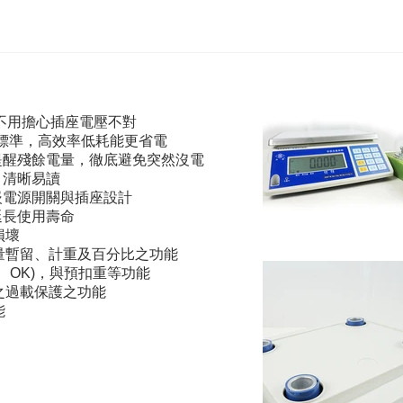
壓器，不用擔心插座電壓不對
l 6 標準，高效率低耗能更省電
提醒殘餘電量，徹底避免突然沒電
，清晰易讀
嵌電源開關與插座設計
延長使用壽命
損壞
量暫留、計重及百分比之功能
w、OK)，與預扣重等功能
之過載保護之功能
能