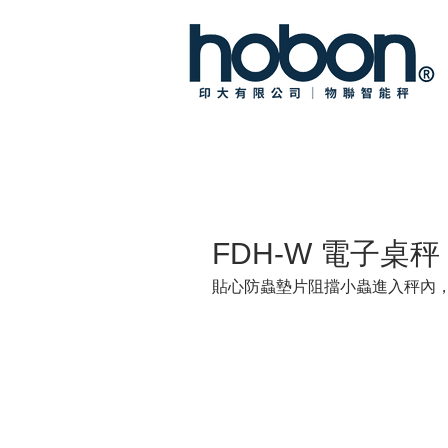
FDH-W 電子桌秤
貼心防蟲墊片阻擋小蟲進入秤內